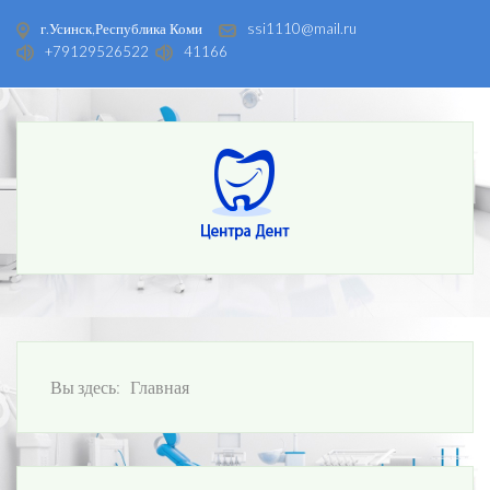
г.Усинск,Республика Коми
ssi1110@mail.ru
+79129526522
41166
Вы здесь:
Главная